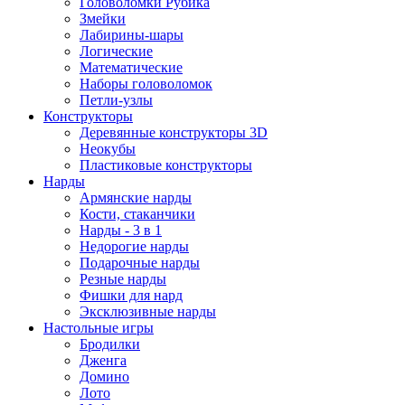
Головоломки Рубика
Змейки
Лабирины-шары
Логические
Математические
Наборы головоломок
Петли-узлы
Конструкторы
Деревянные конструкторы 3D
Неокубы
Пластиковые конструкторы
Нарды
Армянские нарды
Кости, стаканчики
Нарды - 3 в 1
Недорогие нарды
Подарочные нарды
Резные нарды
Фишки для нард
Эксклюзивные нарды
Настольные игры
Бродилки
Дженга
Домино
Лото