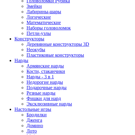
Головоломки Рубика
Змейки
Лабирины-шары
Логические
Математические
Наборы головоломок
Петли-узлы
Конструкторы
Деревянные конструкторы 3D
Неокубы
Пластиковые конструкторы
Нарды
Армянские нарды
Кости, стаканчики
Нарды - 3 в 1
Недорогие нарды
Подарочные нарды
Резные нарды
Фишки для нард
Эксклюзивные нарды
Настольные игры
Бродилки
Дженга
Домино
Лото