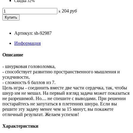
Скидка 32%
204
руб
x
Артикул: sh-92987
Информация
Описание
- шнурковая головоломка,
- способствует развитию пространственного мышления и
усидчивости,
- сложность 6 баллов из 7.
Цель игры - соединить вместе две части сердечка, так, чтобы
шнур им не мешал. На первый взгляд задача может показаться
не разрешимой. Но.... не спешите с выводами. При решении
постарайтесь не запутаться в плетениях шнура. Если вы
решите эту задачу менее чем за 15 минут, вы покажете
отличный результат. Желаем успехов!
Характеристики