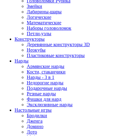
Головоломки Рубика
Змейки
Лабирины-шары
Логические
Математические
Наборы головоломок
Петли-узлы
Конструкторы
Деревянные конструкторы 3D
Неокубы
Пластиковые конструкторы
Нарды
Армянские нарды
Кости, стаканчики
Нарды - 3 в 1
Недорогие нарды
Подарочные нарды
Резные нарды
Фишки для нард
Эксклюзивные нарды
Настольные игры
Бродилки
Дженга
Домино
Лото