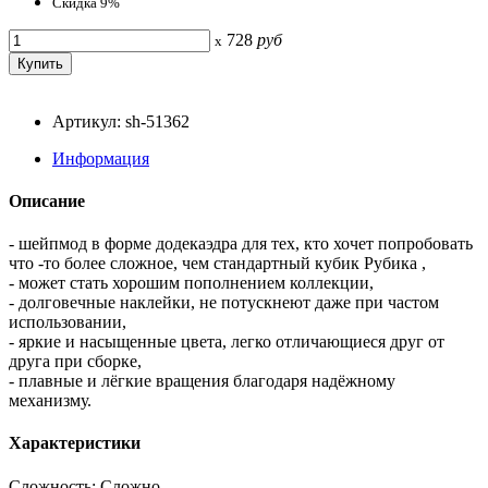
Скидка 9%
728
руб
x
Артикул: sh-51362
Информация
Описание
- шейпмод в форме додекаэдра для тех, кто хочет попробовать
что -то более сложное, чем стандартный кубик Рубика ,
- может стать хорошим пополнением коллекции,
- долговечные наклейки, не потускнеют даже при частом
использовании,
- яркие и насыщенные цвета, легко отличающиеся друг от
друга при сборке,
- плавные и лёгкие вращения благодаря надёжному
механизму.
Характеристики
Сложность: Сложно