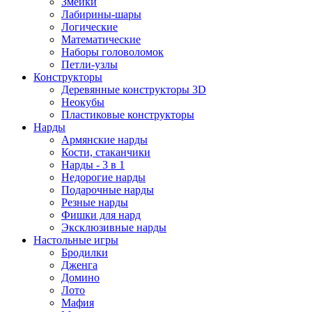
Змейки
Лабирины-шары
Логические
Математические
Наборы головоломок
Петли-узлы
Конструкторы
Деревянные конструкторы 3D
Неокубы
Пластиковые конструкторы
Нарды
Армянские нарды
Кости, стаканчики
Нарды - 3 в 1
Недорогие нарды
Подарочные нарды
Резные нарды
Фишки для нард
Эксклюзивные нарды
Настольные игры
Бродилки
Дженга
Домино
Лото
Мафия