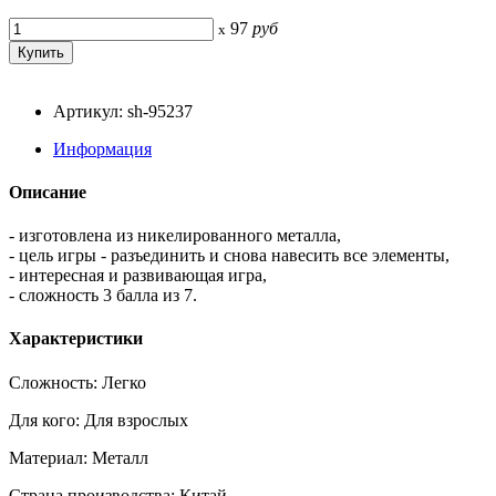
97
руб
x
Артикул: sh-95237
Информация
Описание
- изготовлена из никелированного металла,
- цель игры - разъединить и снова навесить все элементы,
- интересная и развивающая игра,
- сложность 3 балла из 7.
Характеристики
Сложность: Легко
Для кого: Для взрослых
Материал: Металл
Страна производства: Китай