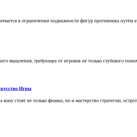
лючается в ограничении подвижности фигур противника путём ат
кого мышления, требующее от игроков не только глубокого пони
скусство Игры
на кону стоят не только фишки, но и мастерство стратегии, остро