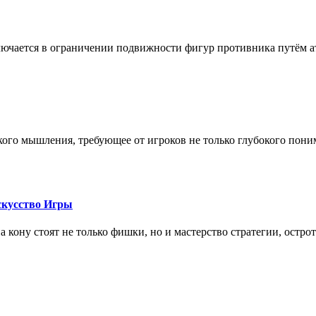
лючается в ограничении подвижности фигур противника путём ат
кого мышления, требующее от игроков не только глубокого пони
скусство Игры
на кону стоят не только фишки, но и мастерство стратегии, остро