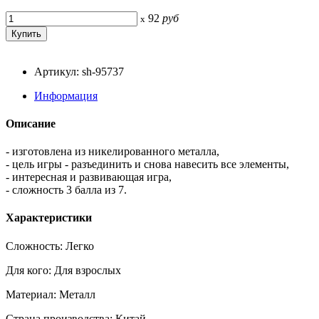
92
руб
x
Артикул: sh-95737
Информация
Описание
- изготовлена из никелированного металла,
- цель игры - разъединить и снова навесить все элементы,
- интересная и развивающая игра,
- сложность 3 балла из 7.
Характеристики
Сложность: Легко
Для кого: Для взрослых
Материал: Металл
Страна производства: Китай