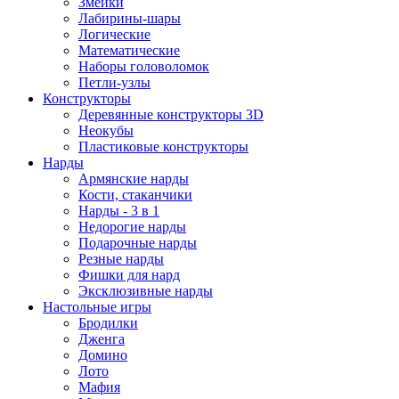
Змейки
Лабирины-шары
Логические
Математические
Наборы головоломок
Петли-узлы
Конструкторы
Деревянные конструкторы 3D
Неокубы
Пластиковые конструкторы
Нарды
Армянские нарды
Кости, стаканчики
Нарды - 3 в 1
Недорогие нарды
Подарочные нарды
Резные нарды
Фишки для нард
Эксклюзивные нарды
Настольные игры
Бродилки
Дженга
Домино
Лото
Мафия