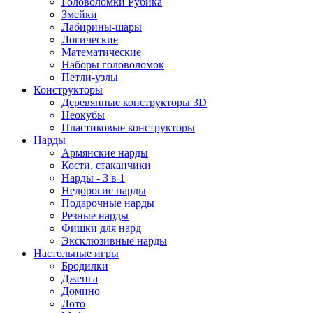
Головоломки Рубика
Змейки
Лабирины-шары
Логические
Математические
Наборы головоломок
Петли-узлы
Конструкторы
Деревянные конструкторы 3D
Неокубы
Пластиковые конструкторы
Нарды
Армянские нарды
Кости, стаканчики
Нарды - 3 в 1
Недорогие нарды
Подарочные нарды
Резные нарды
Фишки для нард
Эксклюзивные нарды
Настольные игры
Бродилки
Дженга
Домино
Лото