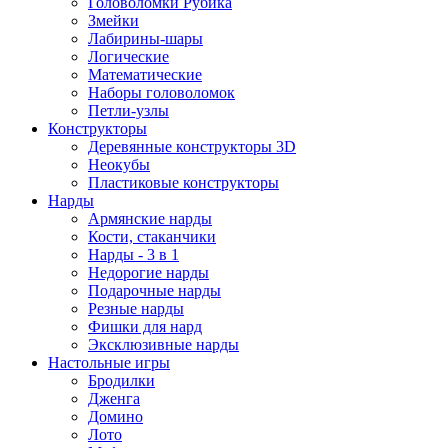
Головоломки Рубика
Змейки
Лабирины-шары
Логические
Математические
Наборы головоломок
Петли-узлы
Конструкторы
Деревянные конструкторы 3D
Неокубы
Пластиковые конструкторы
Нарды
Армянские нарды
Кости, стаканчики
Нарды - 3 в 1
Недорогие нарды
Подарочные нарды
Резные нарды
Фишки для нард
Эксклюзивные нарды
Настольные игры
Бродилки
Дженга
Домино
Лото