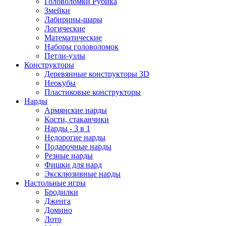
Головоломки Рубика
Змейки
Лабирины-шары
Логические
Математические
Наборы головоломок
Петли-узлы
Конструкторы
Деревянные конструкторы 3D
Неокубы
Пластиковые конструкторы
Нарды
Армянские нарды
Кости, стаканчики
Нарды - 3 в 1
Недорогие нарды
Подарочные нарды
Резные нарды
Фишки для нард
Эксклюзивные нарды
Настольные игры
Бродилки
Дженга
Домино
Лото