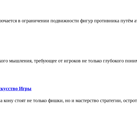
лючается в ограничении подвижности фигур противника путём ат
кого мышления, требующее от игроков не только глубокого пони
скусство Игры
на кону стоят не только фишки, но и мастерство стратегии, остро