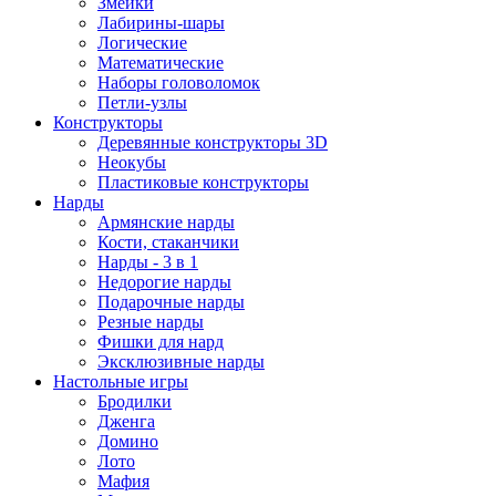
Змейки
Лабирины-шары
Логические
Математические
Наборы головоломок
Петли-узлы
Конструкторы
Деревянные конструкторы 3D
Неокубы
Пластиковые конструкторы
Нарды
Армянские нарды
Кости, стаканчики
Нарды - 3 в 1
Недорогие нарды
Подарочные нарды
Резные нарды
Фишки для нард
Эксклюзивные нарды
Настольные игры
Бродилки
Дженга
Домино
Лото
Мафия