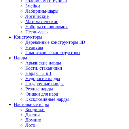
Головоломки Рубика
Змейки
Лабирины-шары
Логические
Математические
Наборы головоломок
Петли-узлы
Конструкторы
Деревянные конструкторы 3D
Неокубы
Пластиковые конструкторы
Нарды
Армянские нарды
Кости, стаканчики
Нарды - 3 в 1
Недорогие нарды
Подарочные нарды
Резные нарды
Фишки для нард
Эксклюзивные нарды
Настольные игры
Бродилки
Дженга
Домино
Лото