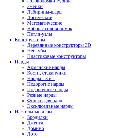
Головоломки Рубика
Змейки
Лабирины-шары
Логические
Математические
Наборы головоломок
Петли-узлы
Конструкторы
Деревянные конструкторы 3D
Неокубы
Пластиковые конструкторы
Нарды
Армянские нарды
Кости, стаканчики
Нарды - 3 в 1
Недорогие нарды
Подарочные нарды
Резные нарды
Фишки для нард
Эксклюзивные нарды
Настольные игры
Бродилки
Дженга
Домино
Лото