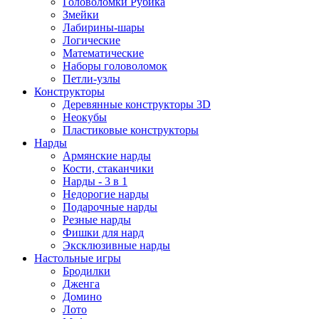
Головоломки Рубика
Змейки
Лабирины-шары
Логические
Математические
Наборы головоломок
Петли-узлы
Конструкторы
Деревянные конструкторы 3D
Неокубы
Пластиковые конструкторы
Нарды
Армянские нарды
Кости, стаканчики
Нарды - 3 в 1
Недорогие нарды
Подарочные нарды
Резные нарды
Фишки для нард
Эксклюзивные нарды
Настольные игры
Бродилки
Дженга
Домино
Лото