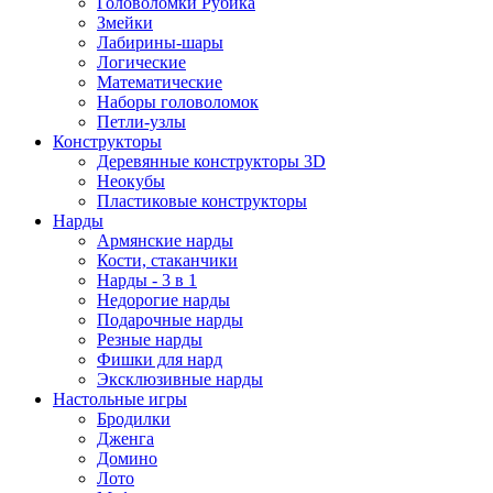
Головоломки Рубика
Змейки
Лабирины-шары
Логические
Математические
Наборы головоломок
Петли-узлы
Конструкторы
Деревянные конструкторы 3D
Неокубы
Пластиковые конструкторы
Нарды
Армянские нарды
Кости, стаканчики
Нарды - 3 в 1
Недорогие нарды
Подарочные нарды
Резные нарды
Фишки для нард
Эксклюзивные нарды
Настольные игры
Бродилки
Дженга
Домино
Лото