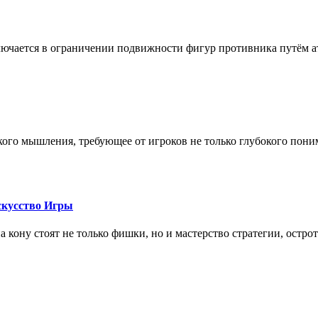
лючается в ограничении подвижности фигур противника путём ат
кого мышления, требующее от игроков не только глубокого пони
скусство Игры
на кону стоят не только фишки, но и мастерство стратегии, остро