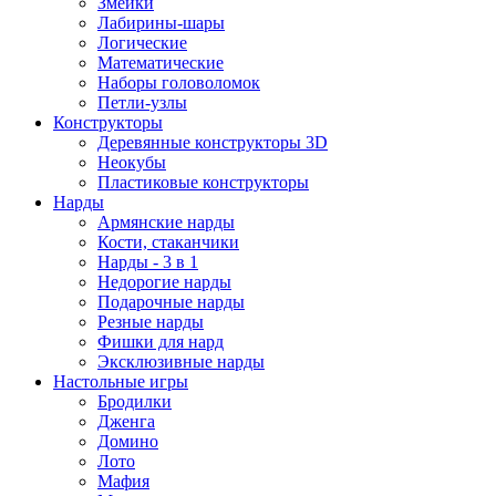
Змейки
Лабирины-шары
Логические
Математические
Наборы головоломок
Петли-узлы
Конструкторы
Деревянные конструкторы 3D
Неокубы
Пластиковые конструкторы
Нарды
Армянские нарды
Кости, стаканчики
Нарды - 3 в 1
Недорогие нарды
Подарочные нарды
Резные нарды
Фишки для нард
Эксклюзивные нарды
Настольные игры
Бродилки
Дженга
Домино
Лото
Мафия