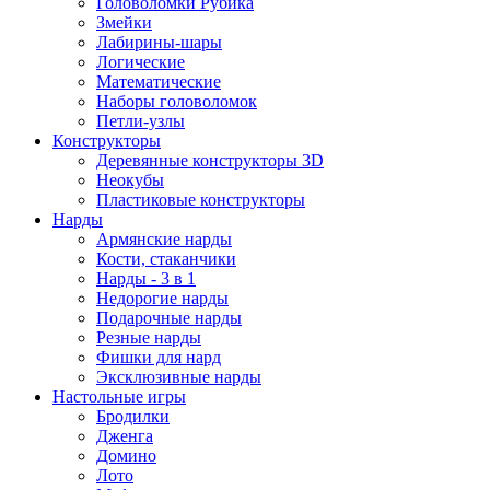
Головоломки Рубика
Змейки
Лабирины-шары
Логические
Математические
Наборы головоломок
Петли-узлы
Конструкторы
Деревянные конструкторы 3D
Неокубы
Пластиковые конструкторы
Нарды
Армянские нарды
Кости, стаканчики
Нарды - 3 в 1
Недорогие нарды
Подарочные нарды
Резные нарды
Фишки для нард
Эксклюзивные нарды
Настольные игры
Бродилки
Дженга
Домино
Лото