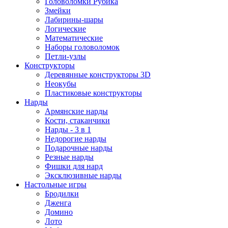
Головоломки Рубика
Змейки
Лабирины-шары
Логические
Математические
Наборы головоломок
Петли-узлы
Конструкторы
Деревянные конструкторы 3D
Неокубы
Пластиковые конструкторы
Нарды
Армянские нарды
Кости, стаканчики
Нарды - 3 в 1
Недорогие нарды
Подарочные нарды
Резные нарды
Фишки для нард
Эксклюзивные нарды
Настольные игры
Бродилки
Дженга
Домино
Лото