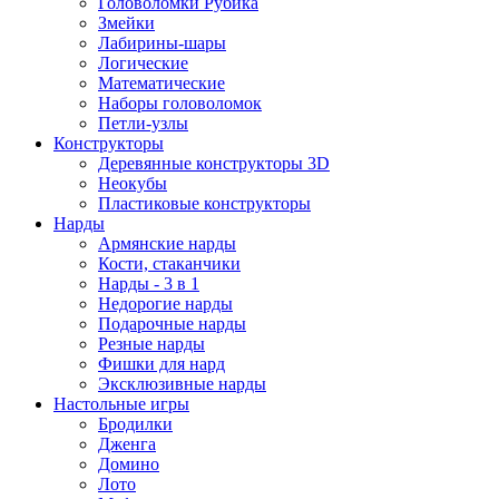
Головоломки Рубика
Змейки
Лабирины-шары
Логические
Математические
Наборы головоломок
Петли-узлы
Конструкторы
Деревянные конструкторы 3D
Неокубы
Пластиковые конструкторы
Нарды
Армянские нарды
Кости, стаканчики
Нарды - 3 в 1
Недорогие нарды
Подарочные нарды
Резные нарды
Фишки для нард
Эксклюзивные нарды
Настольные игры
Бродилки
Дженга
Домино
Лото