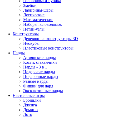
Головоломки Рубика
Змейки
Лабирины-шары
Логические
Математические
Наборы головоломок
Петли-узлы
Конструкторы
Деревянные конструкторы 3D
Неокубы
Пластиковые конструкторы
Нарды
Армянские нарды
Кости, стаканчики
Нарды - 3 в 1
Недорогие нарды
Подарочные нарды
Резные нарды
Фишки для нард
Эксклюзивные нарды
Настольные игры
Бродилки
Дженга
Домино
Лото