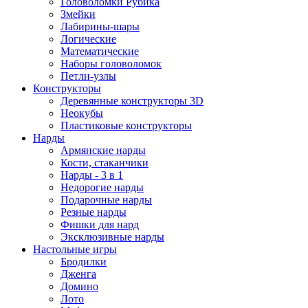
Головоломки Рубика
Змейки
Лабирины-шары
Логические
Математические
Наборы головоломок
Петли-узлы
Конструкторы
Деревянные конструкторы 3D
Неокубы
Пластиковые конструкторы
Нарды
Армянские нарды
Кости, стаканчики
Нарды - 3 в 1
Недорогие нарды
Подарочные нарды
Резные нарды
Фишки для нард
Эксклюзивные нарды
Настольные игры
Бродилки
Дженга
Домино
Лото