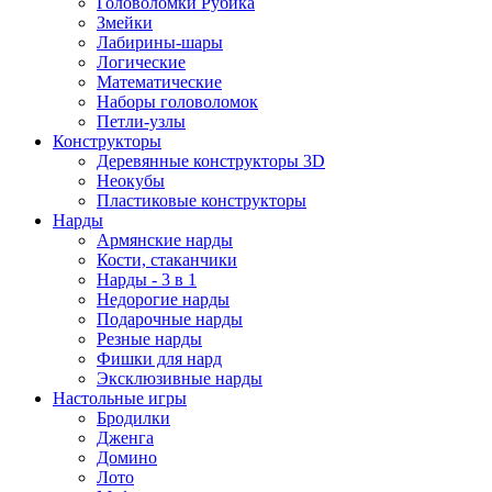
Головоломки Рубика
Змейки
Лабирины-шары
Логические
Математические
Наборы головоломок
Петли-узлы
Конструкторы
Деревянные конструкторы 3D
Неокубы
Пластиковые конструкторы
Нарды
Армянские нарды
Кости, стаканчики
Нарды - 3 в 1
Недорогие нарды
Подарочные нарды
Резные нарды
Фишки для нард
Эксклюзивные нарды
Настольные игры
Бродилки
Дженга
Домино
Лото