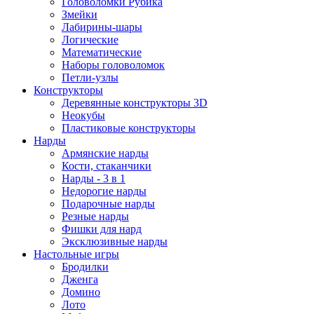
Головоломки Рубика
Змейки
Лабирины-шары
Логические
Математические
Наборы головоломок
Петли-узлы
Конструкторы
Деревянные конструкторы 3D
Неокубы
Пластиковые конструкторы
Нарды
Армянские нарды
Кости, стаканчики
Нарды - 3 в 1
Недорогие нарды
Подарочные нарды
Резные нарды
Фишки для нард
Эксклюзивные нарды
Настольные игры
Бродилки
Дженга
Домино
Лото