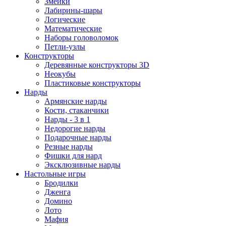
Змейки
Лабирины-шары
Логические
Математические
Наборы головоломок
Петли-узлы
Конструкторы
Деревянные конструкторы 3D
Неокубы
Пластиковые конструкторы
Нарды
Армянские нарды
Кости, стаканчики
Нарды - 3 в 1
Недорогие нарды
Подарочные нарды
Резные нарды
Фишки для нард
Эксклюзивные нарды
Настольные игры
Бродилки
Дженга
Домино
Лото
Мафия