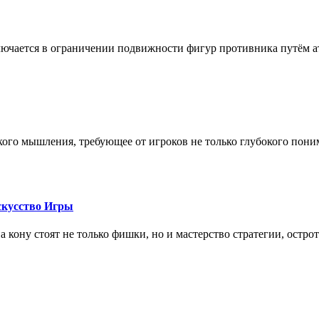
лючается в ограничении подвижности фигур противника путём ат
кого мышления, требующее от игроков не только глубокого пони
скусство Игры
на кону стоят не только фишки, но и мастерство стратегии, остро