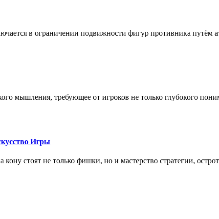
лючается в ограничении подвижности фигур противника путём ат
кого мышления, требующее от игроков не только глубокого пони
скусство Игры
на кону стоят не только фишки, но и мастерство стратегии, остро