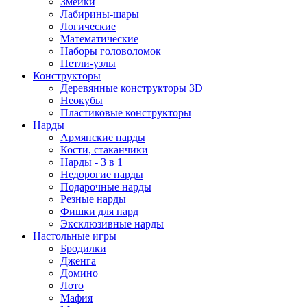
Змейки
Лабирины-шары
Логические
Математические
Наборы головоломок
Петли-узлы
Конструкторы
Деревянные конструкторы 3D
Неокубы
Пластиковые конструкторы
Нарды
Армянские нарды
Кости, стаканчики
Нарды - 3 в 1
Недорогие нарды
Подарочные нарды
Резные нарды
Фишки для нард
Эксклюзивные нарды
Настольные игры
Бродилки
Дженга
Домино
Лото
Мафия