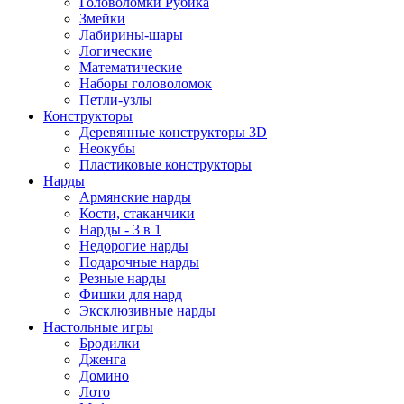
Головоломки Рубика
Змейки
Лабирины-шары
Логические
Математические
Наборы головоломок
Петли-узлы
Конструкторы
Деревянные конструкторы 3D
Неокубы
Пластиковые конструкторы
Нарды
Армянские нарды
Кости, стаканчики
Нарды - 3 в 1
Недорогие нарды
Подарочные нарды
Резные нарды
Фишки для нард
Эксклюзивные нарды
Настольные игры
Бродилки
Дженга
Домино
Лото