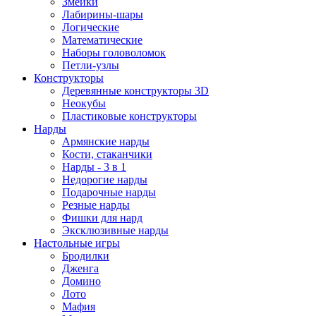
Змейки
Лабирины-шары
Логические
Математические
Наборы головоломок
Петли-узлы
Конструкторы
Деревянные конструкторы 3D
Неокубы
Пластиковые конструкторы
Нарды
Армянские нарды
Кости, стаканчики
Нарды - 3 в 1
Недорогие нарды
Подарочные нарды
Резные нарды
Фишки для нард
Эксклюзивные нарды
Настольные игры
Бродилки
Дженга
Домино
Лото
Мафия