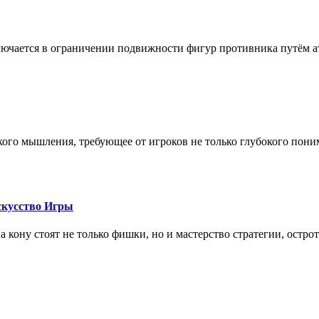
лючается в ограничении подвижности фигур противника путём ат
кого мышления, требующее от игроков не только глубокого пони
скусство Игры
на кону стоят не только фишки, но и мастерство стратегии, остро