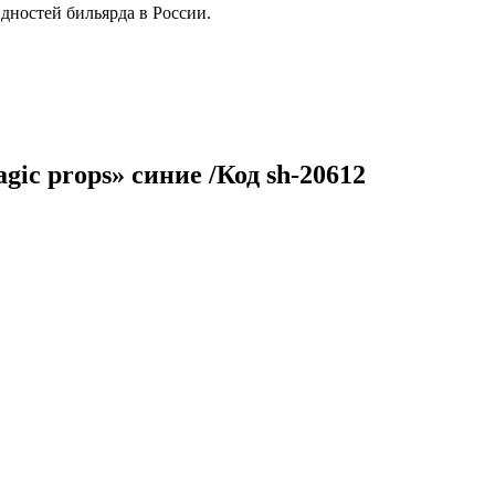
дностей бильярда в России.
gic props» синие /Код sh-20612