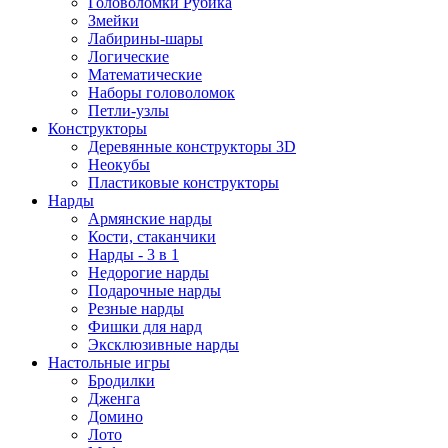
Головоломки Рубика
Змейки
Лабирины-шары
Логические
Математические
Наборы головоломок
Петли-узлы
Конструкторы
Деревянные конструкторы 3D
Неокубы
Пластиковые конструкторы
Нарды
Армянские нарды
Кости, стаканчики
Нарды - 3 в 1
Недорогие нарды
Подарочные нарды
Резные нарды
Фишки для нард
Эксклюзивные нарды
Настольные игры
Бродилки
Дженга
Домино
Лото