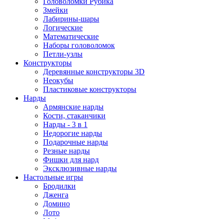
Головоломки Рубика
Змейки
Лабирины-шары
Логические
Математические
Наборы головоломок
Петли-узлы
Конструкторы
Деревянные конструкторы 3D
Неокубы
Пластиковые конструкторы
Нарды
Армянские нарды
Кости, стаканчики
Нарды - 3 в 1
Недорогие нарды
Подарочные нарды
Резные нарды
Фишки для нард
Эксклюзивные нарды
Настольные игры
Бродилки
Дженга
Домино
Лото