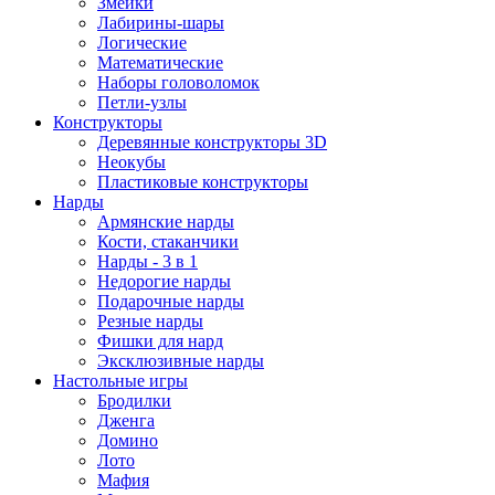
Змейки
Лабирины-шары
Логические
Математические
Наборы головоломок
Петли-узлы
Конструкторы
Деревянные конструкторы 3D
Неокубы
Пластиковые конструкторы
Нарды
Армянские нарды
Кости, стаканчики
Нарды - 3 в 1
Недорогие нарды
Подарочные нарды
Резные нарды
Фишки для нард
Эксклюзивные нарды
Настольные игры
Бродилки
Дженга
Домино
Лото
Мафия