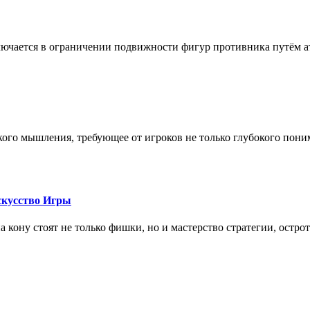
лючается в ограничении подвижности фигур противника путём ат
кого мышления, требующее от игроков не только глубокого пони
скусство Игры
на кону стоят не только фишки, но и мастерство стратегии, остро