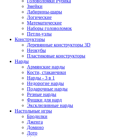
Головоломки Рубика
Змейки
Лабирины-шары
Логические
Математические
Наборы головоломок
Петли-узлы
Конструкторы
Деревянные конструкторы 3D
Неокубы
Пластиковые конструкторы
Нарды
Армянские нарды
Кости, стаканчики
Нарды - 3 в 1
Недорогие нарды
Подарочные нарды
Резные нарды
Фишки для нард
Эксклюзивные нарды
Настольные игры
Бродилки
Дженга
Домино
Лото