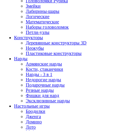
Головоломки Рубика
Змейки
Лабирины-шары
Логические
Математические
Наборы головоломок
Петли-узлы
Конструкторы
Деревянные конструкторы 3D
Неокубы
Пластиковые конструкторы
Нарды
Армянские нарды
Кости, стаканчики
Нарды - 3 в 1
Недорогие нарды
Подарочные нарды
Резные нарды
Фишки для нард
Эксклюзивные нарды
Настольные игры
Бродилки
Дженга
Домино
Лото