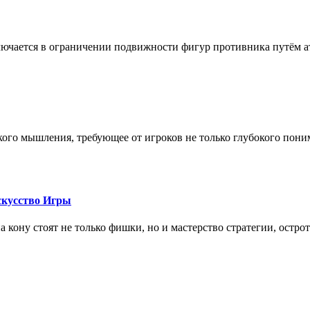
лючается в ограничении подвижности фигур противника путём ат
кого мышления, требующее от игроков не только глубокого пони
скусство Игры
на кону стоят не только фишки, но и мастерство стратегии, остро