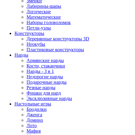
Змейки
Лабирины-шары
Логические
Математические
Наборы головоломок
Петли-узлы
Конструкторы
Деревянные конструкторы 3D
Неокубы
Пластиковые конструкторы
Нарды
Армянские нарды
Кости, стаканчики
Нарды - 3 в 1
Недорогие нарды
Подарочные нарды
Резные нарды
Фишки для нард
Эксклюзивные нарды
Настольные игры
Бродилки
Дженга
Домино
Лото
Мафия