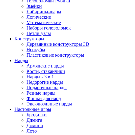
Головоломки Рубика
Змейки
Лабирины-шары
Логические
Математические
Наборы головоломок
Петли-узлы
Конструкторы
Деревянные конструкторы 3D
Неокубы
Пластиковые конструкторы
Нарды
Армянские нарды
Кости, стаканчики
Нарды - 3 в 1
Недорогие нарды
Подарочные нарды
Резные нарды
Фишки для нард
Эксклюзивные нарды
Настольные игры
Бродилки
Дженга
Домино
Лото