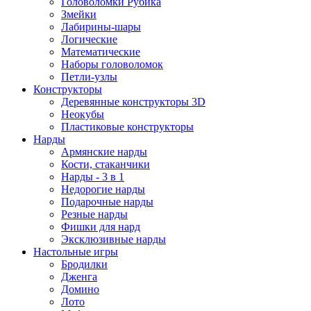
Головоломки Рубика
Змейки
Лабирины-шары
Логические
Математические
Наборы головоломок
Петли-узлы
Конструкторы
Деревянные конструкторы 3D
Неокубы
Пластиковые конструкторы
Нарды
Армянские нарды
Кости, стаканчики
Нарды - 3 в 1
Недорогие нарды
Подарочные нарды
Резные нарды
Фишки для нард
Эксклюзивные нарды
Настольные игры
Бродилки
Дженга
Домино
Лото