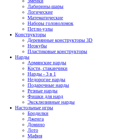
Змейки
Лабирины-шары
Логические
Математические
Наборы головоломок
Петли-узлы
Конструкторы
Деревянные конструкторы 3D
Неокубы
Пластиковые конструкторы
Нарды
Армянские нарды
Кости, стаканчики
Нарды - 3 в 1
Недорогие нарды
Подарочные нарды
Резные нарды
Фишки для нард
Эксклюзивные нарды
Настольные игры
Бродилки
Дженга
Домино
Лото
Мафия