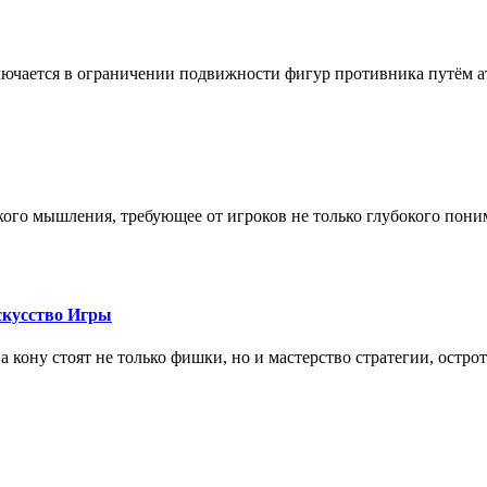
лючается в ограничении подвижности фигур противника путём ат
кого мышления, требующее от игроков не только глубокого пони
скусство Игры
на кону стоят не только фишки, но и мастерство стратегии, остро