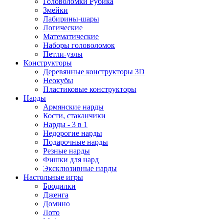
Головоломки Рубика
Змейки
Лабирины-шары
Логические
Математические
Наборы головоломок
Петли-узлы
Конструкторы
Деревянные конструкторы 3D
Неокубы
Пластиковые конструкторы
Нарды
Армянские нарды
Кости, стаканчики
Нарды - 3 в 1
Недорогие нарды
Подарочные нарды
Резные нарды
Фишки для нард
Эксклюзивные нарды
Настольные игры
Бродилки
Дженга
Домино
Лото