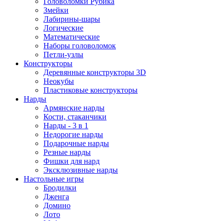
Головоломки Рубика
Змейки
Лабирины-шары
Логические
Математические
Наборы головоломок
Петли-узлы
Конструкторы
Деревянные конструкторы 3D
Неокубы
Пластиковые конструкторы
Нарды
Армянские нарды
Кости, стаканчики
Нарды - 3 в 1
Недорогие нарды
Подарочные нарды
Резные нарды
Фишки для нард
Эксклюзивные нарды
Настольные игры
Бродилки
Дженга
Домино
Лото