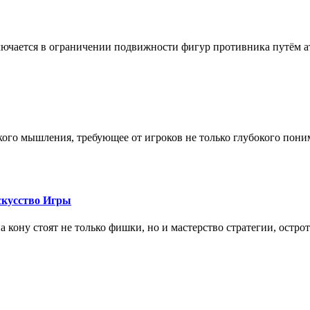
лючается в ограничении подвижности фигур противника путём ат
кого мышления, требующее от игроков не только глубокого пони
скусство Игры
на кону стоят не только фишки, но и мастерство стратегии, остро