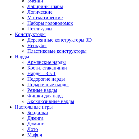
Змейки
Лабирины-шары
Логические
Математические
Наборы головоломок
Петли-узлы
Конструкторы
Деревянные конструкторы 3D
Неокубы
Пластиковые конструкторы
Нарды
Армянские нарды
Кости, стаканчики
Нарды - 3 в 1
Недорогие нарды
Подарочные нарды
Резные нарды
Фишки для нард
Эксклюзивные нарды
Настольные игры
Бродилки
Дженга
Домино
Лото
Мафия