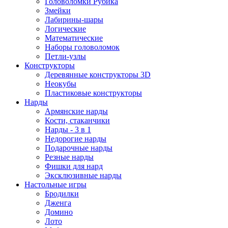
Головоломки Рубика
Змейки
Лабирины-шары
Логические
Математические
Наборы головоломок
Петли-узлы
Конструкторы
Деревянные конструкторы 3D
Неокубы
Пластиковые конструкторы
Нарды
Армянские нарды
Кости, стаканчики
Нарды - 3 в 1
Недорогие нарды
Подарочные нарды
Резные нарды
Фишки для нард
Эксклюзивные нарды
Настольные игры
Бродилки
Дженга
Домино
Лото