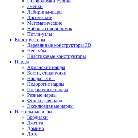
Головоломки Рубика
Змейки
Лабирины-шары
Логические
Математические
Наборы головоломок
Петли-узлы
Конструкторы
Деревянные конструкторы 3D
Неокубы
Пластиковые конструкторы
Нарды
Армянские нарды
Кости, стаканчики
Нарды - 3 в 1
Недорогие нарды
Подарочные нарды
Резные нарды
Фишки для нард
Эксклюзивные нарды
Настольные игры
Бродилки
Дженга
Домино
Лото