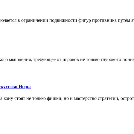
лючается в ограничении подвижности фигур противника путём ат
кого мышления, требующее от игроков не только глубокого пони
скусство Игры
на кону стоят не только фишки, но и мастерство стратегии, остро