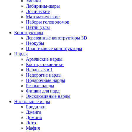
Змейки
Лабирины-шары
Логические
Математические
Наборы головоломок
Петли-узлы
Конструкторы
Деревянные конструкторы 3D
Неокубы
Пластиковые конструкторы
Нарды
Армянские нарды
Кости, стаканчики
Нарды - 3 в 1
Недорогие нарды
Подарочные нарды
Резные нарды
Фишки для нард
Эксклюзивные нарды
Настольные игры
Бродилки
Дженга
Домино
Лото
Мафия