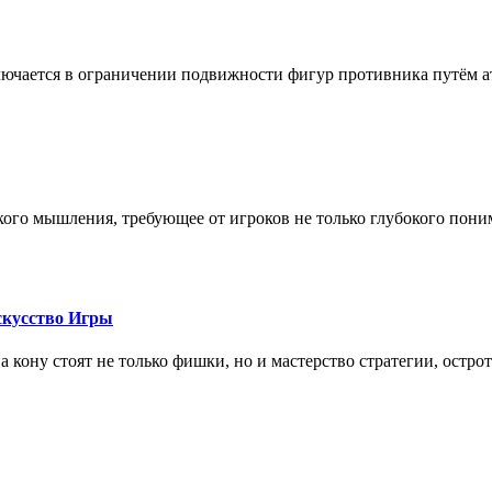
лючается в ограничении подвижности фигур противника путём ат
кого мышления, требующее от игроков не только глубокого пони
скусство Игры
на кону стоят не только фишки, но и мастерство стратегии, остро