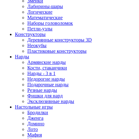
Змейки
Лабирины-шары
Логические
Математические
Наборы головоломок
Петли-узлы
Конструкторы
Деревянные конструкторы 3D
Неокубы
Пластиковые конструкторы
Нарды
Армянские нарды
Кости, стаканчики
Нарды - 3 в 1
Недорогие нарды
Подарочные нарды
Резные нарды
Фишки для нард
Эксклюзивные нарды
Настольные игры
Бродилки
Дженга
Домино
Лото
Мафия