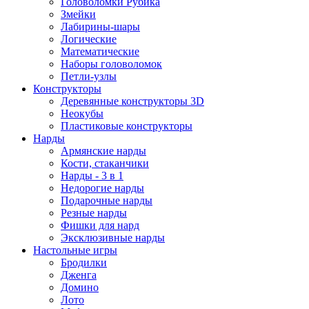
Головоломки Рубика
Змейки
Лабирины-шары
Логические
Математические
Наборы головоломок
Петли-узлы
Конструкторы
Деревянные конструкторы 3D
Неокубы
Пластиковые конструкторы
Нарды
Армянские нарды
Кости, стаканчики
Нарды - 3 в 1
Недорогие нарды
Подарочные нарды
Резные нарды
Фишки для нард
Эксклюзивные нарды
Настольные игры
Бродилки
Дженга
Домино
Лото