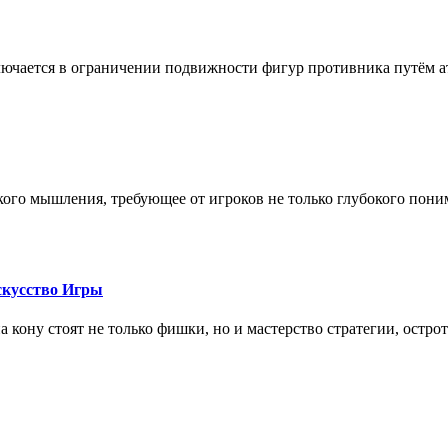
лючается в ограничении подвижности фигур противника путём ат
кого мышления, требующее от игроков не только глубокого пони
скусство Игры
на кону стоят не только фишки, но и мастерство стратегии, остро