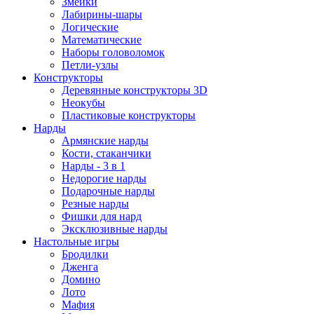
Змейки
Лабирины-шары
Логические
Математические
Наборы головоломок
Петли-узлы
Конструкторы
Деревянные конструкторы 3D
Неокубы
Пластиковые конструкторы
Нарды
Армянские нарды
Кости, стаканчики
Нарды - 3 в 1
Недорогие нарды
Подарочные нарды
Резные нарды
Фишки для нард
Эксклюзивные нарды
Настольные игры
Бродилки
Дженга
Домино
Лото
Мафия