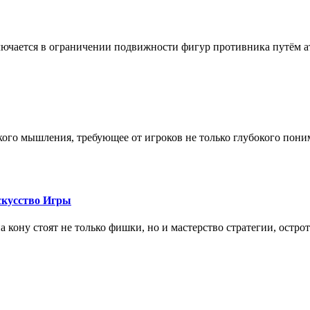
лючается в ограничении подвижности фигур противника путём ат
кого мышления, требующее от игроков не только глубокого пони
скусство Игры
на кону стоят не только фишки, но и мастерство стратегии, остро