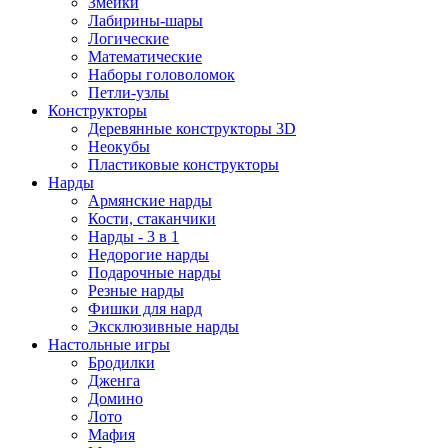
Змейки
Лабирины-шары
Логические
Математические
Наборы головоломок
Петли-узлы
Конструкторы
Деревянные конструкторы 3D
Неокубы
Пластиковые конструкторы
Нарды
Армянские нарды
Кости, стаканчики
Нарды - 3 в 1
Недорогие нарды
Подарочные нарды
Резные нарды
Фишки для нард
Эксклюзивные нарды
Настольные игры
Бродилки
Дженга
Домино
Лото
Мафия