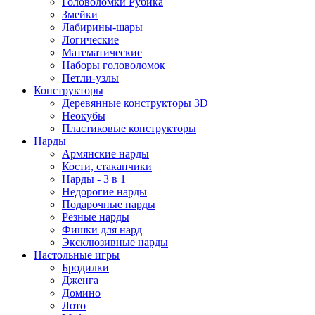
Головоломки Рубика
Змейки
Лабирины-шары
Логические
Математические
Наборы головоломок
Петли-узлы
Конструкторы
Деревянные конструкторы 3D
Неокубы
Пластиковые конструкторы
Нарды
Армянские нарды
Кости, стаканчики
Нарды - 3 в 1
Недорогие нарды
Подарочные нарды
Резные нарды
Фишки для нард
Эксклюзивные нарды
Настольные игры
Бродилки
Дженга
Домино
Лото