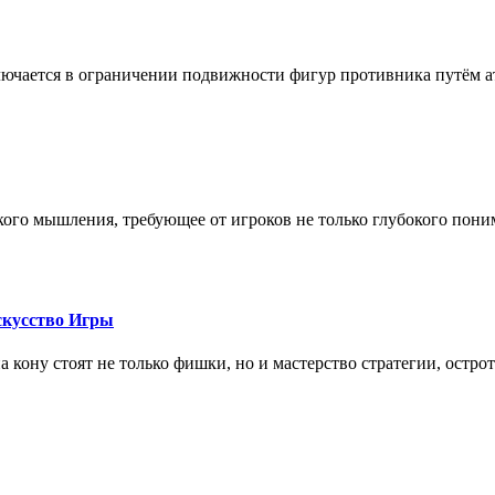
лючается в ограничении подвижности фигур противника путём ат
кого мышления, требующее от игроков не только глубокого пони
скусство Игры
на кону стоят не только фишки, но и мастерство стратегии, остро