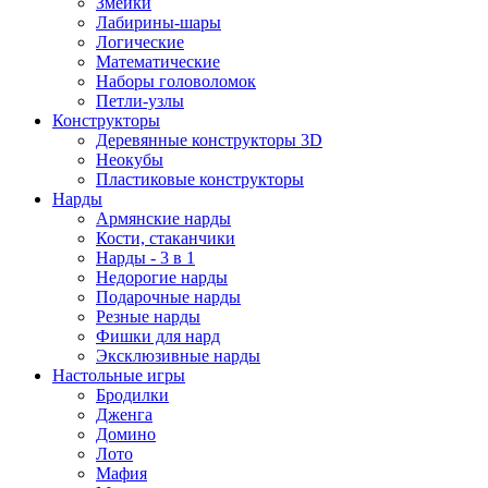
Змейки
Лабирины-шары
Логические
Математические
Наборы головоломок
Петли-узлы
Конструкторы
Деревянные конструкторы 3D
Неокубы
Пластиковые конструкторы
Нарды
Армянские нарды
Кости, стаканчики
Нарды - 3 в 1
Недорогие нарды
Подарочные нарды
Резные нарды
Фишки для нард
Эксклюзивные нарды
Настольные игры
Бродилки
Дженга
Домино
Лото
Мафия