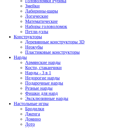
Головоломки Рубика
Змейки
Лабирины-шары
Логические
Математические
Наборы головоломок
Петли-узлы
Конструкторы
Деревянные конструкторы 3D
Неокубы
Пластиковые конструкторы
Нарды
Армянские нарды
Кости, стаканчики
Нарды - 3 в 1
Недорогие нарды
Подарочные нарды
Резные нарды
Фишки для нард
Эксклюзивные нарды
Настольные игры
Бродилки
Дженга
Домино
Лото