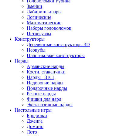
Головоломки Рубика
Змейки
Лабирины-шары
Логические
Математические
Наборы головоломок
Петли-узлы
Конструкторы
Деревянные конструкторы 3D
Неокубы
Пластиковые конструкторы
Нарды
Армянские нарды
Кости, стаканчики
Нарды - 3 в 1
Недорогие нарды
Подарочные нарды
Резные нарды
Фишки для нард
Эксклюзивные нарды
Настольные игры
Бродилки
Дженга
Домино
Лото