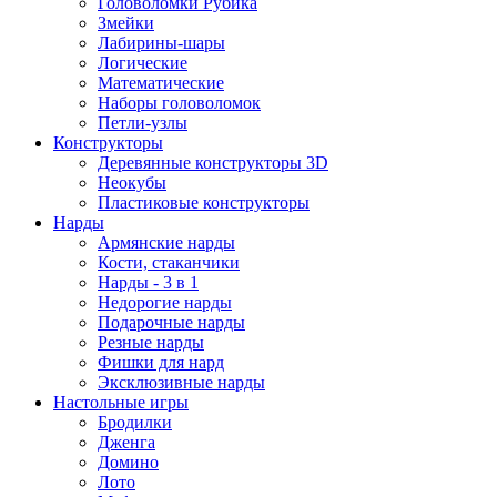
Головоломки Рубика
Змейки
Лабирины-шары
Логические
Математические
Наборы головоломок
Петли-узлы
Конструкторы
Деревянные конструкторы 3D
Неокубы
Пластиковые конструкторы
Нарды
Армянские нарды
Кости, стаканчики
Нарды - 3 в 1
Недорогие нарды
Подарочные нарды
Резные нарды
Фишки для нард
Эксклюзивные нарды
Настольные игры
Бродилки
Дженга
Домино
Лото