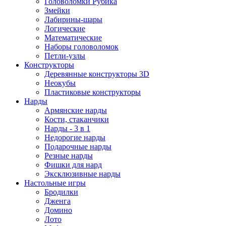
Головоломки Рубика
Змейки
Лабирины-шары
Логические
Математические
Наборы головоломок
Петли-узлы
Конструкторы
Деревянные конструкторы 3D
Неокубы
Пластиковые конструкторы
Нарды
Армянские нарды
Кости, стаканчики
Нарды - 3 в 1
Недорогие нарды
Подарочные нарды
Резные нарды
Фишки для нард
Эксклюзивные нарды
Настольные игры
Бродилки
Дженга
Домино
Лото